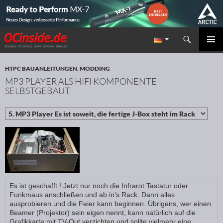
Suchen
Redaktion ocinside.de PC Hardware Portal
ZUM INHALT SPRINGEN
PRIMÄR
MENÜ
HTPC BAUANLEITUNGEN
,
MODDING
MP3 PLAYER ALS HIFI KOMPONENTE
SELBSTGEBAUT
Es ist geschafft ! Jetzt nur noch die Infrarot Tastatur oder
Funkmaus anschließen und ab in’s Rack. Dann alles
ausprobieren und die Feier kann beginnen. Übrigens, wer einen
Beamer (Projektor) sein eigen nennt, kann natürlich auf die
Grafikkarte mit TV-Out verzichten und sollte vielmehr eine