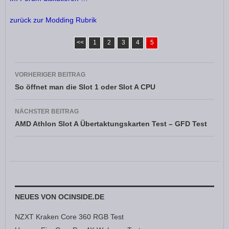
zurück zur Modding Rubrik
<<
1
2
3
4
5
Beitragsnavigation
VORHERIGER BEITRAG
So öffnet man die Slot 1 oder Slot A CPU
NÄCHSTER BEITRAG
AMD Athlon Slot A Übertaktungskarten Test – GFD Test
NEUES VON OCINSIDE.DE
NZXT Kraken Core 360 RGB Test