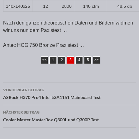
140x140x25
12
2800
140 cfm
48,5 db
Nach den ganzen theoretischen Daten und Bildern widmen
wir uns nun dem Paxistest …
Antec HCG 750 Bronze Praxistest …
<<
1
2
3
4
5
>>
VORHERIGER BEITRAG
Beitragsnavigation
ASRock H370 Pro4 Intel LGA1151 Mainboard Test
NÄCHSTER BEITRAG
Cooler Master MasterBox Q300L und Q300P Test