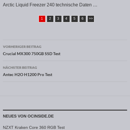
Arctic Liquid Freezer 240 technische Daten …
1
2
3
4
5
6
>>
VORHERIGER BEITRAG
Beitragsnavigation
Crucial MX300 750GB SSD Test
NÄCHSTER BEITRAG
Antec H2O H1200 Pro Test
NEUES VON OCINSIDE.DE
NZXT Kraken Core 360 RGB Test