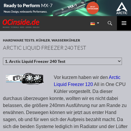
Suchen
Redaktion ocinside.de PC Hardware Portal
ZUM INHALT SPRINGEN
PRIMÄR
MENÜ
HARDWARE TESTS
,
KÜHLER
,
WASSERKÜHLER
ARCTIC LIQUID FREEZER 240 TEST
Vor kurzem haben wir den
Arctic
Liquid Freezer 120
All in One CPU
Kühler vorgestellt. Da dieser
durchaus überzeugen konnte, wollten wir es nicht dabei
belassen, die größere 240mm Ausführung nur am Rande zu
erwähnen. Deswegen können wir jetzt aus erster Hand
sagen, ob und für wen sich der Aufpreis bezahlt macht. Da
sich die beiden Systeme lediglich im Radiator und der Lüfter