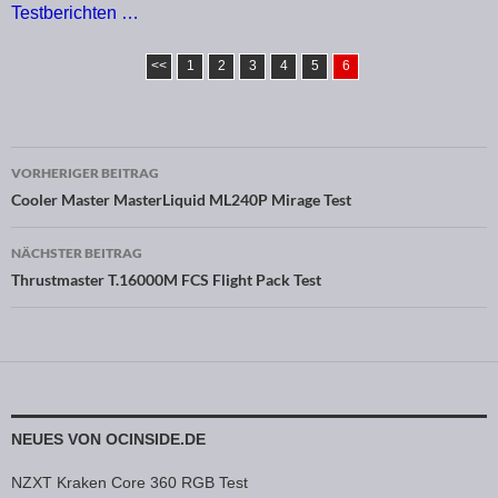
Testberichten …
<<
1
2
3
4
5
6
VORHERIGER BEITRAG
Beitragsnavigation
Cooler Master MasterLiquid ML240P Mirage Test
NÄCHSTER BEITRAG
Thrustmaster T.16000M FCS Flight Pack Test
NEUES VON OCINSIDE.DE
NZXT Kraken Core 360 RGB Test