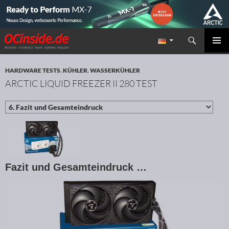
Suchen
Redaktion ocinside.de PC Hardware Portal
ZUM INHALT SPRINGEN
PRIMÄR
MENÜ
HARDWARE TESTS
,
KÜHLER
,
WASSERKÜHLER
ARCTIC LIQUID FREEZER II 280 TEST
Fazit und Gesamteindruck …