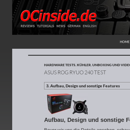
ZUM I
Suchen
Redaktion ocinside.de PC Hardware Portal
HOME
HARDWARE TESTS
,
KÜHLER
,
UNBOXING UND VIDE
ASUS ROG RYUO 240 TEST
Aufbau, Design und sonstige 