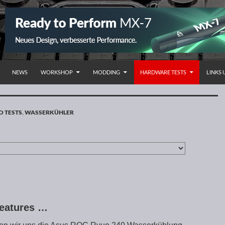
NHALT SPRINGEN
NEWS
WORKSHOP
MODDING
HARDWARE TESTS
LINKS
O TESTS
,
WASSERKÜHLER
Features …