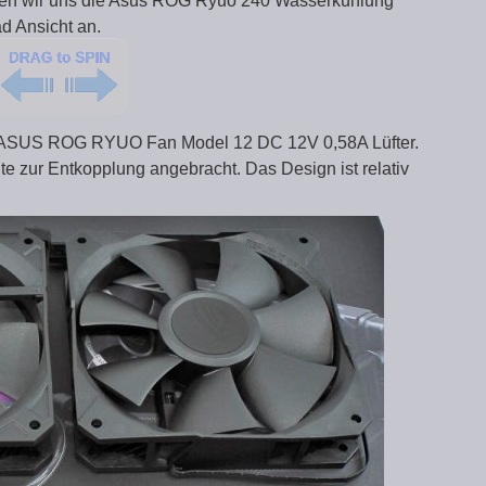
auen wir uns die Asus ROG Ryuo 240 Wasserkühlung
ad Ansicht an.
n ASUS ROG RYUO Fan Model 12 DC 12V 0,58A Lüfter.
 zur Entkopplung angebracht. Das Design ist relativ