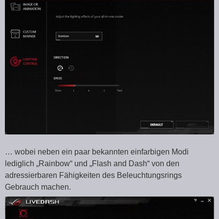
… wobei neben ein paar bekannten einfarbigen Modi
lediglich „Rainbow“ und „Flash and Dash“ von den
adressierbaren Fähigkeiten des Beleuchtungsrings
Gebrauch machen.