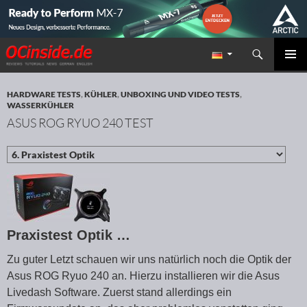
Suchen
Redaktion ocinside.de PC Hardware Portal
ZUM INHALT SPRINGEN
PRIMÄR
MENÜ
HARDWARE TESTS
,
KÜHLER
,
UNBOXING UND VIDEO TESTS
,
WASSERKÜHLER
ASUS ROG RYUO 240 TEST
Praxistest Optik …
Zu guter Letzt schauen wir uns natürlich noch die Optik der
Asus ROG Ryuo 240 an. Hierzu installieren wir die Asus
Livedash Software. Zuerst stand allerdings ein