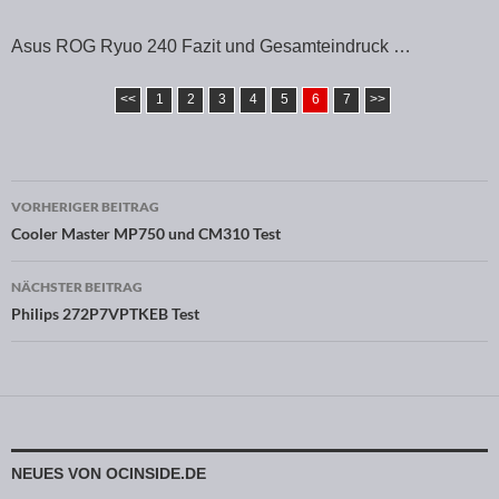
Asus ROG Ryuo 240 Fazit und Gesamteindruck …
<<
1
2
3
4
5
6
7
>>
VORHERIGER BEITRAG
Beitragsnavigation
Cooler Master MP750 und CM310 Test
NÄCHSTER BEITRAG
Philips 272P7VPTKEB Test
NEUES VON OCINSIDE.DE