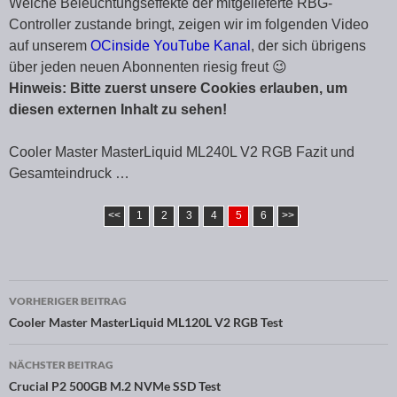
Welche Beleuchtungseffekte der mitgelieferte RBG-
Controller zustande bringt, zeigen wir im folgenden Video
auf unserem
OCinside YouTube Kanal
, der sich übrigens
über jeden neuen Abonnenten riesig freut 😉
Hinweis: Bitte zuerst unsere Cookies erlauben, um
diesen externen Inhalt zu sehen!
Cooler Master MasterLiquid ML240L V2 RGB Fazit und
Gesamteindruck …
<<
1
2
3
4
5
6
>>
VORHERIGER BEITRAG
Beitragsnavigation
Cooler Master MasterLiquid ML120L V2 RGB Test
NÄCHSTER BEITRAG
Crucial P2 500GB M.2 NVMe SSD Test