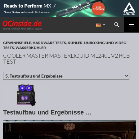
Suchen
Redaktion ocinside.de PC Hardware Portal
ZUM INHALT SPRINGEN
PRIMÄR
MENÜ
GEWINNSPIELE
,
HARDWARE TESTS
,
KÜHLER
,
UNBOXING UND VIDEO
TESTS
,
WASSERKÜHLER
COOLER MASTER MASTERLIQUID ML240L V2 RGB
TEST
Testaufbau und Ergebnisse …