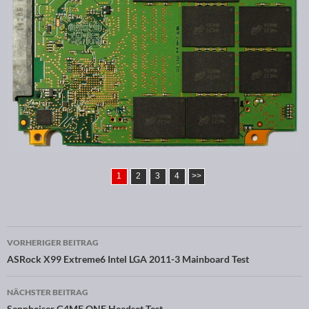
1
2
3
4
>>
VORHERIGER BEITRAG
Beitragsnavigation
ASRock X99 Extreme6 Intel LGA 2011-3 Mainboard Test
NÄCHSTER BEITRAG
Sennheiser G4ME ONE Headset Test