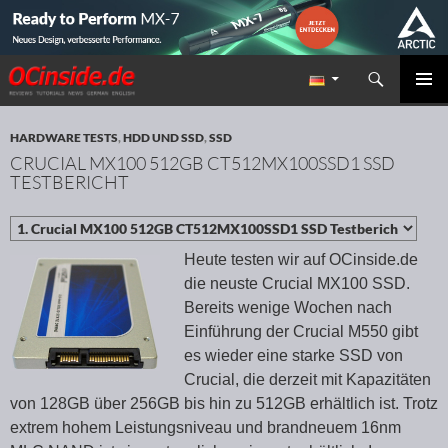
Suchen
Redaktion ocinside.de PC Hardware Portal
ZUM INHALT SPRINGEN
PRIMÄR
MENÜ
HARDWARE TESTS
,
HDD UND SSD
,
SSD
CRUCIAL MX100 512GB CT512MX100SSD1 SSD
TESTBERICHT
Heute testen wir auf OCinside.de
die neuste Crucial MX100 SSD.
Bereits wenige Wochen nach
Einführung der Crucial M550 gibt
es wieder eine starke SSD von
Crucial, die derzeit mit Kapazitäten
von 128GB über 256GB bis hin zu 512GB erhältlich ist. Trotz
extrem hohem Leistungsniveau und brandneuem 16nm