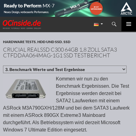
Suchen
Redaktion ocinside.de PC Hardware Portal
ZUM INHALT SPRINGEN
PRIMÄR
MENÜ
HARDWARE TESTS
,
HDD UND SSD
,
SSD
CRUCIAL REALSSD C300 64GB 1,8 ZOLL SATA3
CTFDDAA064MAG-1G1 SSD TESTBERICHT
Kommen wir nun zu den
Benchmark Ergebnissen. Die Test
Ergebnisse werden derzeit bei
SATA2 Laufwerken mit einem
ASRock M3A790GXH/128M und bei dem SATA3 Laufwerk
mit einem ASRock 890GX Extreme3 Mainboard
durchgeführt. Als Betriebssystem wird derzeit Microsoft
Windows 7 Ultimate Edition eingesetzt.