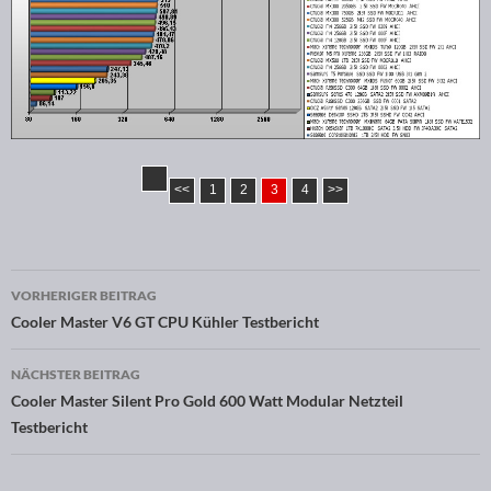
<<
1
2
3
4
>>
VORHERIGER BEITRAG
Beitragsnavigation
Cooler Master V6 GT CPU Kühler Testbericht
NÄCHSTER BEITRAG
Cooler Master Silent Pro Gold 600 Watt Modular Netzteil
Testbericht