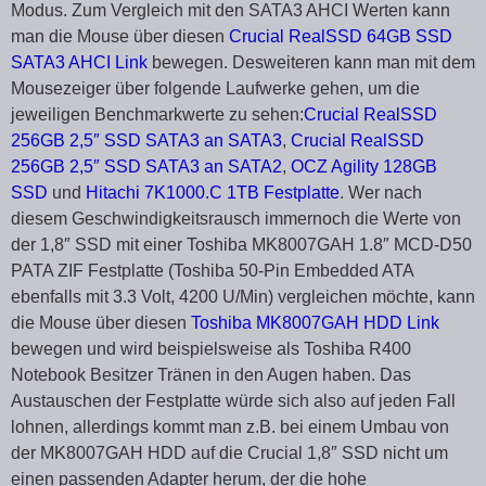
Modus. Zum Vergleich mit den SATA3 AHCI Werten kann
man die Mouse über diesen
Crucial RealSSD 64GB SSD
SATA3 AHCI Link
bewegen. Desweiteren kann man mit dem
Mousezeiger über folgende Laufwerke gehen, um die
jeweiligen Benchmarkwerte zu sehen:
Crucial RealSSD
256GB 2,5″ SSD SATA3 an SATA3
,
Crucial RealSSD
256GB 2,5″ SSD SATA3 an SATA2
,
OCZ Agility 128GB
SSD
und
Hitachi 7K1000.C 1TB Festplatte
. Wer nach
diesem Geschwindigkeitsrausch immernoch die Werte von
der 1,8″ SSD mit einer Toshiba MK8007GAH 1.8″ MCD-D50
PATA ZIF Festplatte (Toshiba 50-Pin Embedded ATA
ebenfalls mit 3.3 Volt, 4200 U/Min) vergleichen möchte, kann
die Mouse über diesen
Toshiba MK8007GAH HDD Link
bewegen und wird beispielsweise als Toshiba R400
Notebook Besitzer Tränen in den Augen haben. Das
Austauschen der Festplatte würde sich also auf jeden Fall
lohnen, allerdings kommt man z.B. bei einem Umbau von
der MK8007GAH HDD auf die Crucial 1,8″ SSD nicht um
einen passenden Adapter herum, der die hohe