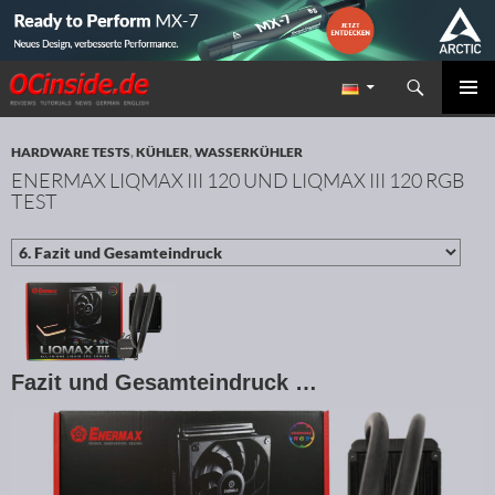
Suchen
Redaktion ocinside.de PC Hardware Portal
ZUM INHALT SPRINGEN
PRIMÄR
MENÜ
HARDWARE TESTS
,
KÜHLER
,
WASSERKÜHLER
ENERMAX LIQMAX III 120 UND LIQMAX III 120 RGB
TEST
Fazit und Gesamteindruck …