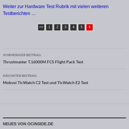
Weiter zur Hardware Test Rubrik mit vielen weiteren
Testberichten …
<<
1
2
3
4
5
6
VORHERIGER BEITRAG
Beitragsnavigation
Thrustmaster T.16000M FCS Flight Pack Test
NÄCHSTER BEITRAG
Mobvoi TicWatch C2 Test und TicWatch E2 Test
NEUES VON OCINSIDE.DE