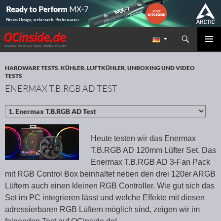
Suchen
Redaktion ocinside.de PC Hardware Portal
ZUM INHALT SPRINGEN
PRIMÄR
MENÜ
HARDWARE TESTS
,
KÜHLER
,
LUFTKÜHLER
,
UNBOXING UND VIDEO
TESTS
ENERMAX T.B.RGB AD TEST
Heute testen wir das Enermax
T.B.RGB AD 120mm Lüfter Set. Das
Enermax T.B.RGB AD 3-Fan Pack
mit RGB Control Box beinhaltet neben den drei 120er ARGB
Lüftern auch einen kleinen RGB Controller. Wie gut sich das
Set im PC integrieren lässt und welche Effekte mit diesen
adressierbaren RGB Lüftern möglich sind, zeigen wir im