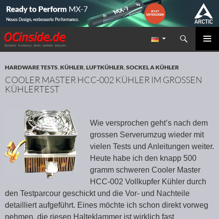
Suchen
Redaktion ocinside.de PC Hardware Portal
ZUM INHALT SPRINGEN
PRIMÄR
MENÜ
HARDWARE TESTS
,
KÜHLER
,
LUFTKÜHLER
,
SOCKEL A KÜHLER
COOLER MASTER HCC-002 KÜHLER IM GROSSEN
KÜHLERTEST
Wie versprochen geht’s nach dem
grossen Serverumzug wieder mit
vielen Tests und Anleitungen weiter.
Heute habe ich den knapp 500
gramm schweren Cooler Master
HCC-002 Vollkupfer Kühler durch
den Testparcour geschickt und die Vor- und Nachteile
detailliert aufgeführt. Eines möchte ich schon direkt vorweg
nehmen, die riesen Halteklammer ist wirklich fast