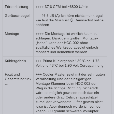
Förderleistung
++++ 37,6 CFM bei ~6800 U/min
Geräuschpegel
—- 46,5 dB (A) Ich höre nichts mehr, egal
wie laut die Musik ist 😉 Demnächst online
anhören.
Montage
++++ Die Montage ist wirklich kaum zu
schlagen. Dank dem großen Montage-
„Hebel“ kann der HCC-002 ohne
zusätzliches Werkzeug absolut einfach
montiert und demontiert werden.
Kühlergebnis
+++ Prima Kühlergebnis ! 39°C bei 1,75
Volt und 43°C bei 1,90 Volt Corespannung.
Fazit und
+++ Cooler Master zeigt mit der sehr guten
Gesamteindruck
Verarbeitung und der einzigartigen
…
Montage Klammer beim HCC-002 den
Weg in die richtige Richtung. Sicherlich
wäre es möglich gewesen noch das ein
oder andere Grad Celsius rauszukitzeln,
zumal der verwendete Lüfter gewiss nicht
leise ist. Aber dennoch wurde ich von dem
knapp 500 gramm schweren Vollkupfer