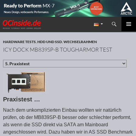
Suchen
Redaktion ocinside.de PC Hardware Portal
ZUM INHALT SPRINGEN
PRIMÄR
MENÜ
HARDWARE TESTS
,
HDD UND SSD
,
WECHSELRAHMEN
ICY DOCK MB839SP-B TOUGHARMOR TEST
Praxistest …
Nach dem unkomplizierten Einbau wollten wir natürlich
prüfen, ob der MB839SP-B besser oder schlechter performt,
als wenn die SSD direkt via SATA am Mainboard
angeschlossen wird. Dazu haben wir in AS SSD Benchmark