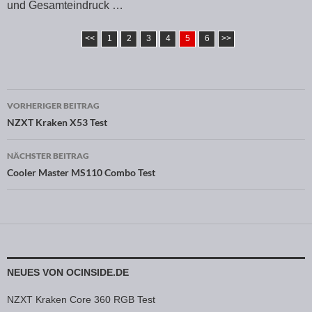
und Gesamteindruck …
<<
1
2
3
4
5
6
>>
VORHERIGER BEITRAG
Beitragsnavigation
NZXT Kraken X53 Test
NÄCHSTER BEITRAG
Cooler Master MS110 Combo Test
NEUES VON OCINSIDE.DE
NZXT Kraken Core 360 RGB Test