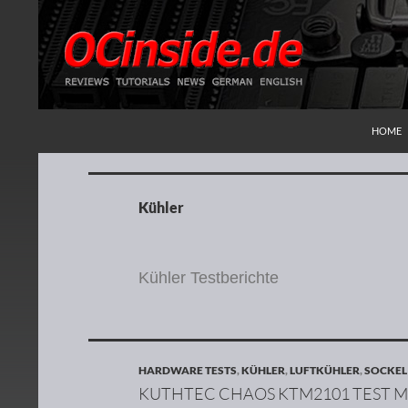
ZUM IN
Suchen
Redaktion ocinside.de PC Hardware Portal
HOME
Kühler
Kühler Testberichte
HARDWARE TESTS
,
KÜHLER
,
LUFTKÜHLER
,
SOCKEL
KUTHTEC CHAOS KTM2101 TEST 