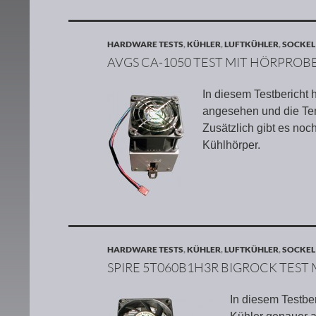
HARDWARE TESTS
,
KÜHLER
,
LUFTKÜHLER
,
SOCKEL
AVGS CA-1050 TEST MIT HÖRPROB
In diesem Testberich
angesehen und die Tem
Zusätzlich gibt es no
Kühlhörper.
HARDWARE TESTS
,
KÜHLER
,
LUFTKÜHLER
,
SOCKEL
SPIRE 5T060B1H3R BIGROCK TEST
In diesem Testb