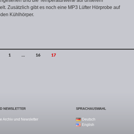
angesehen und die Temperaturwerte auf unserem
elt. Zusätzlich gibt es noch eine MP3 Lüfter Hörprobe auf
den Kühlhörper.
1
…
16
17
ND NEWSLETTER
SPRACHAUSWAHL
e Archiv und Newsletter
Deutsch
English