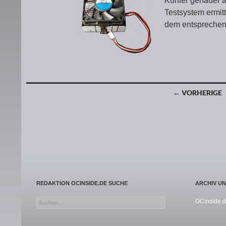
Kühler genauer 
Testsystem ermitt
dem entsprechen
← VORHERIGE
Beitragsnavigation
REDAKTION OCINSIDE.DE SUCHE
ARCHIV U
Suchen nach:
OCinside.d