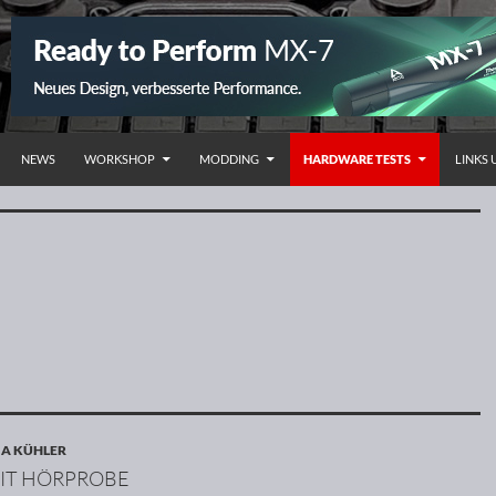
HALT SPRINGEN
NEWS
WORKSHOP
MODDING
HARDWARE TESTS
LINKS
 A KÜHLER
MIT HÖRPROBE