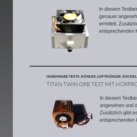
In diesem Testbe
genauer angeseh
ermittelt. Zusätz
entsprechenden K
HARDWARE TESTS
,
KÜHLER
,
LUFTKÜHLER
,
SOCKEL
TITAN TWIN ORB TEST MIT HÖRPR
In diesem Testbe
angesehen und di
Zusätzlich gibt 
entsprechenden 