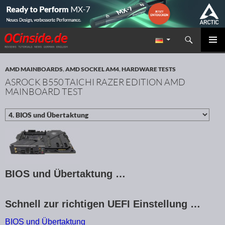
Suchen
Redaktion ocinside.de PC Hardware Portal
ZUM INHALT SPRINGEN
PRIMÄR
MENÜ
AMD MAINBOARDS
,
AMD SOCKEL AM4
,
HARDWARE TESTS
ASROCK B550 TAICHI RAZER EDITION AMD
MAINBOARD TEST
BIOS und Übertaktung …
Schnell zur richtigen UEFI Einstellung …
BIOS und Übertaktung