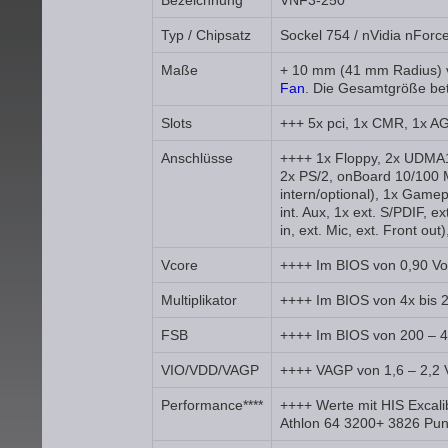
Bezeichnung
VNF3-250
Typ / Chipsatz
Sockel 754 / nVidia nForc
Maße
+ 10 mm (41 mm Radius) v
Fan
. Die Gesamtgröße be
Slots
+++ 5x pci, 1x CMR, 1x 
Anschlüsse
++++ 1x Floppy, 2x UDMA133
2x PS/2, onBoard 10/100 
intern/optional), 1x Game
int. Aux, 1x ext. S/PDIF, 
in, ext. Mic, ext. Front 
Vcore
++++ Im BIOS von 0,90 Volt
Multiplikator
++++ Im BIOS von 4x bis 2
FSB
++++ Im BIOS von 200 – 4
VIO/VDD/VAGP
++++ VAGP von 1,6 – 2,2 Vo
Performance****
++++ Werte mit HIS Excali
Athlon 64 3200+ 3826 Pun