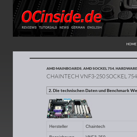
ZUM I
Suchen
Redaktion ocinside.de PC Hardware Portal
HOME
AMD MAINBOARDS
,
AMD SOCKEL 754
,
HARDWARE 
CHAINTECH VNF3-250 SOCKEL 754
Hersteller
Chaintech