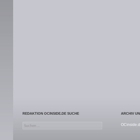
REDAKTION OCINSIDE.DE SUCHE
ARCHIV U
Suchen nach:
OCinside.d