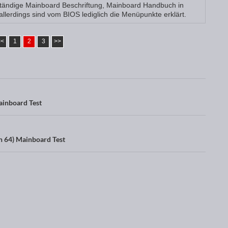
ständige Mainboard Beschriftung, Mainboard Handbuch in
llerdings sind vom BIOS lediglich die Menüpunkte erklärt.
<<
1
2
3
>>
inboard Test
n 64) Mainboard Test