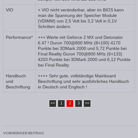
VIO
+ VIO nicht veränderbar, aber im BIOS kann
man die Spannung der Speicher Module
(VDIMM) von 2,5 Volt bis 3,2 Volt in 0,1V
Schritten ändern.
Performance*
+++ Werte mit Geforce 2 MX und Detonator
6.47 ! Duron 700@800 MHz (8×100) 4170
Punkte bei 3DMark 2000 und 5,72 Punkte bei
Final Reality Duron 700@800 MHz (6×133)
4203 Punkte bei 3DMark 2000 und 6,12 Punkte
bei Final Reality
Handbuch
++++ Sehr gute, vollständige Mainboard
und
Beschriftung und sehr ausführliches Handbuch
Beschriftung
in Deutsch und Englisch !
<<
1
2
3
>>
VORHERIGER BEITRAG