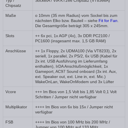
Typ /
SocketA / VIA KT266 Chipsatz (VT8366A)
Chipsatz
Maße
o 10mm (35 mm Radius) vom Sockel bis zum
nächsten Elko bzw. Bauteil – siehe
Fit for Fan
.
Die Gesamtgröße beträgt 305 x 245mm.
Slots
++ 6x pci, 1x AGP (4x), 3x DDR PC2100 /
PC1600 (insgesamt max. 1,5 GB RAM)
Anschlüsse
++ 1x Floppy, 2x UDMA100 (Via VT8233), 2x
seriell, 1x parallel, 2x PS/2, 6x USB (Kabel für
2x int. USB Ausführung im Lieferumfang
enthalten), IrDA Anschlußmöglichkeit, 1x
Gameport, AC97 Sound onboard (3x int. Aux,
ext. Speaker out, ext. Line in, ext. Mic.)
WakeOnLan, WakeOnModem und 3x Lüfter
Vcore
+++ Im Bios von 1,5 Volt bis 1,85 Volt 0,1 Volt
Schritten / Jumper nicht verfügbar
Multiplikator
++++ Im Bios von 6x bis 15x / Jumper nicht
verfügbar
FSB
++++ Im Bios von 100 MHz bis 200 MHz /
Jumper von 100 MHz auf 133 MHz