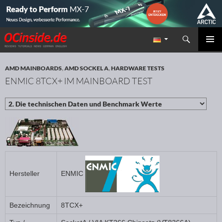
Suchen
Redaktion ocinside.de PC Hardware Portal
ZUM INHALT SPRINGEN
PRIMÄR
MENÜ
AMD MAINBOARDS
,
AMD SOCKEL A
,
HARDWARE TESTS
ENMIC 8TCX+ IM MAINBOARD TEST
ENMIC
Hersteller
Bezeichnung
8TCX+