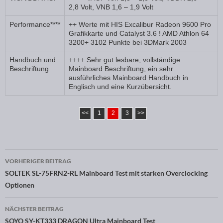
2,8 Volt, VNB 1,6 – 1,9 Volt
Performance****
++ Werte mit HIS Excalibur Radeon 9600 Pro
Grafikkarte und Catalyst 3.6 ! AMD Athlon 64
3200+ 3102 Punkte bei 3DMark 2003
Handbuch und
++++ Sehr gut lesbare, vollständige
Beschriftung
Mainboard Beschriftung, ein sehr
ausführliches Mainboard Handbuch in
Englisch und eine Kurzübersicht.
<<
1
2
3
>>
VORHERIGER BEITRAG
Beitragsnavigation
SOLTEK SL-75FRN2-RL Mainboard Test mit starken Overclocking
Optionen
NÄCHSTER BEITRAG
SOYO SY-KT333 DRAGON Ultra Mainboard Test