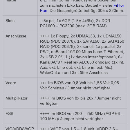
Maße
o 17 mm (38 mm Radius) vom Sockel bis
zum nächsten Elko bzw. Bauteil – siehe
Fit for
Fan
. Die Gesamtgröße beträgt 305 x 220mm.
Slots
– 5x pci, 1x AGP (1.5V 4x/8x), 2x DDR
PC1600 – PC3200 (max. 2GB RAM)
Anschlüsse
++++ 1x Floppy, 2x UDMA133, 1x UDMA150
RAID (PDC 20378), 1x SATA150, 2x SATA150
RAID (PDC 20378), 2x seriell, 1x parallel, 2x
PS/2, onBoard 10/100 Mbps base-T Ethernet,
3x USB 2.0/1.1 (1x davon intern/optional), 6-
Kanal AC’97 RealTek ALC650 onboard (1x int.
Aux, ext. Line out, ext. Line in, ext. Mic),
WakeOnLan und 3x Lüfter Anschluss.
Vcore
+++ Im BIOS von 0,8 Volt bis 1,55 Volt 0,05
Volt Schritten / Jumper nicht verfügbar
Multiplikator
++++ Im BIOS von 8x bis 20x / Jumper nicht
verfügbar
FSB
++++ Im BIOS von 200 – 250 MHz (AGP 66 –
100 MHz)/ Jumper nicht verfügbar
VIO/VDD/VAGP
++++ VAGP von 1,5 – 1,8 Volt, VDDR 2,6 –