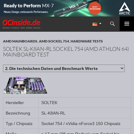
Suchen
Redaktion ocinside.de PC Hardware Portal
ZUM INHALT SPRINGEN
PRIMÄR
MENÜ
AMD MAINBOARDS
,
AMD SOCKEL 754
,
HARDWARE TESTS
SOLTEK SL-K8AN-RL SOCKEL 754 (AMD ATHLON 64)
MAINBOARD TEST
Hersteller
SOLTEK
Bezeichnung
SL-K8AN-RL
Typ / Chipsatz
Sockel 754 / nVidia nForce3 150 Chipsatz