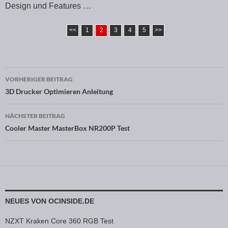
Design und Features …
<<
1
2
3
4
5
>>
VORHERIGER BEITRAG
Beitragsnavigation
3D Drucker Optimieren Anleitung
NÄCHSTER BEITRAG
Cooler Master MasterBox NR200P Test
NEUES VON OCINSIDE.DE
NZXT Kraken Core 360 RGB Test