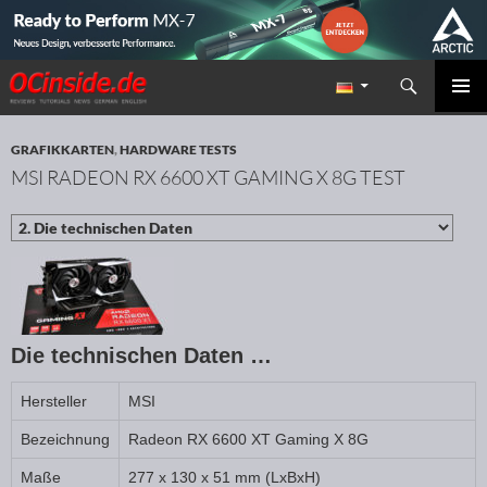
Suchen
Redaktion ocinside.de PC Hardware Portal
ZUM INHALT SPRINGEN
PRIMÄR
MENÜ
GRAFIKKARTEN
,
HARDWARE TESTS
MSI RADEON RX 6600 XT GAMING X 8G TEST
Die technischen Daten …
Hersteller
MSI
Bezeichnung
Radeon RX 6600 XT Gaming X 8G
Maße
277 x 130 x 51 mm (LxBxH)