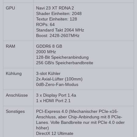
GPU
Navi 23 XT RDNA 2
Shader Einheiten: 2048
Textur Einheiten: 128
ROPs: 64
Standard Takt 2064 MHz
Boost: 2428-2607MHz
RAM
GDDR6 8 GB
2000 MHz
128-Bit Speicheranbindung
256 GB/s Speicherbandbreite
Kühlung
3-slot Kühler
2x Axial-Lüfter (100mm)
0dB-Zero-Fan-Modus
Anschlüsse
3 x Display Port 1.4a
1 x HDMI Port 2.1
Sonstiges
PCI-Express 4.0 (Mechanischer PCIe-x16-
Anschluss, aber Chip-Anbindung mit 8 PCIe-
Lanes. Volle Bandbreite nur mit PCIe 4.0 oder
höher)
DirectX 12 Ultimate