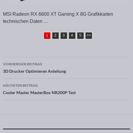
MSI Radeon RX 6600 XT Gaming X 8G Grafikkarten
technischen Daten …
1
2
3
4
5
>>
VORHERIGER BEITRAG
Beitragsnavigation
3D Drucker Optimieren Anleitung
NÄCHSTER BEITRAG
Cooler Master MasterBox NR200P Test