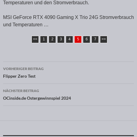
Temperaturen und den Stromverbrauch.
MSI GeForce RTX 4090 Gaming X Trio 24G Stromverbrauch
und Temperaturen …
<<
1
2
3
4
5
6
7
>>
VORHERIGER BEITRAG
Beitragsnavigation
Flipper Zero Test
NÄCHSTER BEITRAG
OCinside.de Ostergewinnspiel 2024