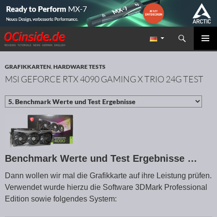
Suchen
Redaktion ocinside.de PC Hardware Portal
ZUM INHALT SPRINGEN
PRIMÄR
MENÜ
GRAFIKKARTEN
,
HARDWARE TESTS
MSI GEFORCE RTX 4090 GAMING X TRIO 24G TEST
Benchmark Werte und Test Ergebnisse …
Dann wollen wir mal die Grafikkarte auf ihre Leistung prüfen.
Verwendet wurde hierzu die Software 3DMark Professional
Edition sowie folgendes System: