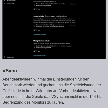
VSync …
Aber deaktivieren wir mal die Einstellungen für den
Benchmark wieder und gucken uns die Spieleleistung der
Grafikkarte in freier Wildbahn an. Vorher deaktivieren wir
aber noch für die Spiele das VSync um nicht in die 144 Hz
Begrenzung des Monitors zu laufen.