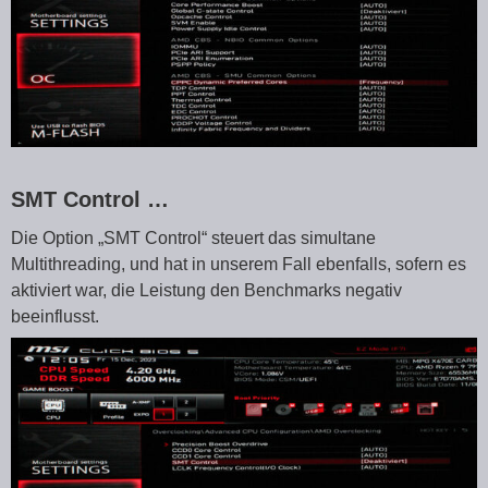
SMT Control …
Die Option „SMT Control“ steuert das simultane
Multithreading, und hat in unserem Fall ebenfalls, sofern es
aktiviert war, die Leistung den Benchmarks negativ
beeinflusst.