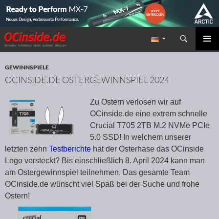
Suchen
Redaktion ocinside.de PC Hardware Portal
ZUM INHALT SPRINGEN
PRIMÄR
MENÜ
GEWINNSPIELE
OCINSIDE.DE OSTERGEWINNSPIEL 2024
Zu Ostern verlosen wir auf
OCinside.de eine extrem schnelle
Crucial T705 2TB M.2 NVMe PCIe
5.0 SSD! In welchem unserer
letzten zehn
Testberichte
hat der Osterhase das OCinside
Logo versteckt? Bis einschließlich 8. April 2024 kann man
am Ostergewinnspiel teilnehmen. Das gesamte Team
OCinside.de wünscht viel Spaß bei der Suche und frohe
Ostern!