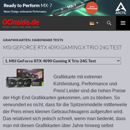
Suchen
Redaktion ocinside.de PC Hardware Portal
ZUM INHALT SPRINGEN
PRIMÄR
MENÜ
GRAFIKKARTEN
,
HARDWARE TESTS
MSI GEFORCE RTX 4090 GAMING X TRIO 24G TEST
Grafikkarte mit extremer
Kühlleistung, Performance und
Preis! Leider sind die hohen Preise
der High End Grafikkarten gekommen, um zu bleiben. So
verwundert es nicht, dass für die Spitzenmodelle mittlerweile
der Preis eines kleinen Gebrauchtwagens aufgerufen wird.
Das relativiert sich jedoch schnell, wenn man bedenkt, dass
man mit diesen Grafikkarten über Jahre hinweg selbst