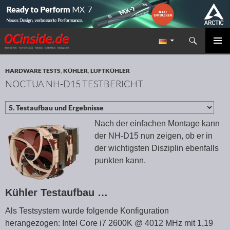
Suchen
Redaktion ocinside.de PC Hardware Portal
ZUM INHALT SPRINGEN
PRIMÄR
MENÜ
HARDWARE TESTS
,
KÜHLER
,
LUFTKÜHLER
NOCTUA NH-D15 TESTBERICHT
Nach der einfachen Montage kann
der NH-D15 nun zeigen, ob er in
der wichtigsten Disziplin ebenfalls
punkten kann.
Kühler Testaufbau …
Als Testsystem wurde folgende Konfiguration
herangezogen: Intel Core i7 2600K @ 4012 MHz mit 1,19