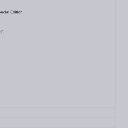
cial Edition
xT)