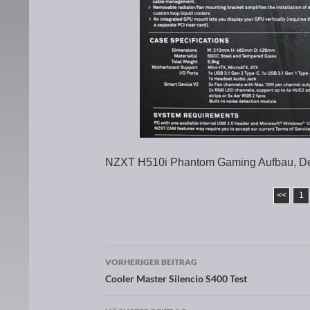
NZXT H510i Phantom Gaming Aufbau, De
<<
1
VORHERIGER BEITRAG
Beitragsnavigation
Cooler Master Silencio S400 Test