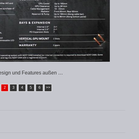
sign und Features außen …
2
3
4
5
6
>>