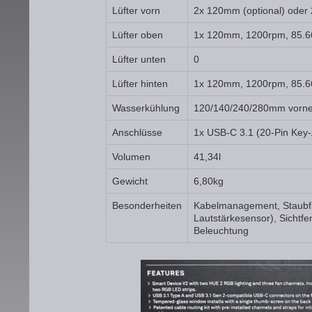
Lüfter vorn
2x 120mm (optional) oder 
Lüfter oben
1x 120mm, 1200rpm, 85.66
Lüfter unten
0
Lüfter hinten
1x 120mm, 1200rpm, 85.6
Wasserkühlung
120/140/240/280mm vorne
Anschlüsse
1x USB-C 3.1 (20-Pin Key-
Volumen
41,34l
Gewicht
6,80kg
Besonderheiten
Kabelmanagement, Staubfilt
Lautstärkesensor), Sichtf
Beleuchtung