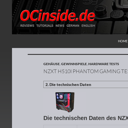
ZUM I
Suchen
Redaktion ocinside.de PC Hardware Portal
HOME
GEHÄUSE
,
GEWINNSPIELE
,
HARDWARE TESTS
NZXT H510I PHANTOM GAMING TE
Die technischen Daten des N