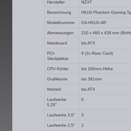
Hersteller
NZXT
Bezeichnung
H510i Phantom Gaming Spe
Modellnummer
CA-H510i-AR
Abmessungen
210 x 460 x 428 mm (BxH
Mainboard
bis ATX
PCI-
9 (2x Riser Card)
Steckplätze
CPU Kühler
bis 165mm Höhe
Grafikkarte
bis 381mm
Netzteil
bis ATX
Laufwerke
0
5,25″
Laufwerke 3,5″
3
Laufwerke 2,5″
2