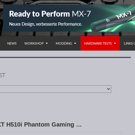
NHALT SPRINGEN
NEWS
WORKSHOP
MODDING
HARDWARE TESTS
LINKS
ST
ZXT H510i Phantom Gaming …