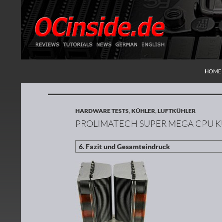
ZUM I
Suchen
Redaktion ocinside.de PC Hardware Portal
HOME
HARDWARE TESTS
,
KÜHLER
,
LUFTKÜHLER
PROLIMATECH SUPER MEGA CPU K