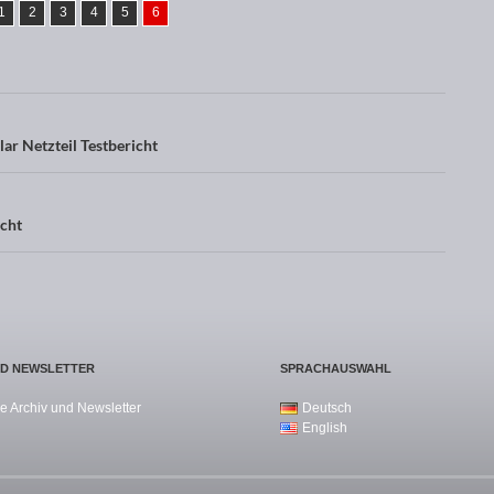
1
2
3
4
5
6
ar Netzteil Testbericht
cht
ND NEWSLETTER
SPRACHAUSWAHL
e Archiv und Newsletter
Deutsch
English