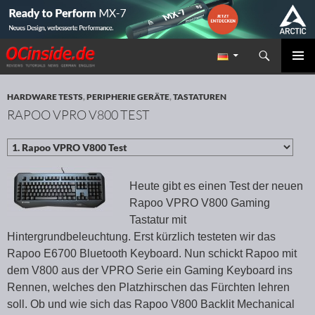
Suchen
Redaktion ocinside.de PC Hardware Portal
ZUM INHALT SPRINGEN
PRIMÄR
MENÜ
HARDWARE TESTS
,
PERIPHERIE GERÄTE
,
TASTATUREN
RAPOO VPRO V800 TEST
Heute gibt es einen Test der neuen
Rapoo VPRO V800 Gaming
Tastatur mit
Hintergrundbeleuchtung. Erst kürzlich testeten wir das
Rapoo E6700 Bluetooth Keyboard. Nun schickt Rapoo mit
dem V800 aus der VPRO Serie ein Gaming Keyboard ins
Rennen, welches den Platzhirschen das Fürchten lehren
soll. Ob und wie sich das Rapoo V800 Backlit Mechanical