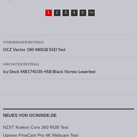
1
2
3
4
5
>>
VORHERIGER BEITRAG
Beitragsnavigation
OCZ Vector 180 480GB SSD Test
NÄCHSTER BEITRAG
Icy Dock MB174U3S-4SB Black Vortex Lesertest
NEUES VON OCINSIDE.DE
NZXT Kraken Core 360 RGB Test
Ugreen FineCam Pro 4K Webcam Test