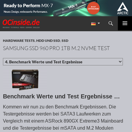
Suchen
Redaktion ocinside.de PC Hardware Portal
ZUM INHALT SPRINGEN
PRIMÄR
MENÜ
HARDWARE TESTS
,
HDD UND SSD
,
SSD
SAMSUNG SSD 960 PRO 1TB M.2 NVME TEST
Benchmark Werte und Test Ergebnisse …
Kommen wir nun zu den Benchmark Ergebnissen. Die
Testergebnisse werden bei SATA3 Laufwerken zum
Vergleich mit einem ASRock 890GX Extreme3 Mainboard
und die Testergebnisse bei mSATA und M.2 Modulen