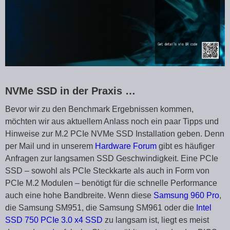
NVMe SSD in der Praxis …
Bevor wir zu den Benchmark Ergebnissen kommen,
möchten wir aus aktuellem Anlass noch ein paar Tipps und
Hinweise zur M.2 PCIe NVMe SSD Installation geben. Denn
per Mail und in unserem
Hardware Forum
gibt es häufiger
Anfragen zur langsamen SSD Geschwindigkeit. Eine PCIe
SSD – sowohl als PCIe Steckkarte als auch in Form von
PCIe M.2 Modulen – benötigt für die schnelle Performance
auch eine hohe Bandbreite. Wenn diese
Samsung 960 Pro
,
die Samsung SM951, die Samsung SM961 oder die
Intel
SSD 750 PCIe 3.0 x4 SSD
zu langsam ist, liegt es meist