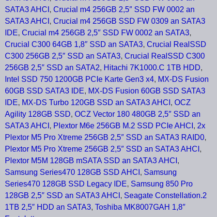
SATA3 AHCI
,
Crucial m4 256GB 2,5″ SSD FW 0002 an
SATA3 AHCI
,
Crucial m4 256GB SSD FW 0309 an SATA3
IDE
,
Crucial m4 256GB 2,5″ SSD FW 0002 an SATA3
,
Crucial C300 64GB 1,8″ SSD an SATA3
,
Crucial RealSSD
C300 256GB 2,5″ SSD an SATA3
,
Crucial RealSSD C300
256GB 2,5″ SSD an SATA2
,
Hitachi 7K1000.C 1TB HDD
,
Intel SSD 750 1200GB PCIe Karte Gen3 x4
,
MX-DS Fusion
60GB SSD SATA3 IDE
,
MX-DS Fusion 60GB SSD SATA3
IDE
,
MX-DS Turbo 120GB SSD an SATA3 AHCI
,
OCZ
Agility 128GB SSD
,
OCZ Vector 180 480GB 2,5″ SSD an
SATA3 AHCI
,
Plextor M6e 256GB M.2 SSD PCIe AHCI
,
2x
Plextor M5 Pro Xtreme 256GB 2,5″ SSD an SATA3 RAID0
,
Plextor M5 Pro Xtreme 256GB 2,5″ SSD an SATA3 AHCI
,
Plextor M5M 128GB mSATA SSD an SATA3 AHCI
,
Samsung Series470 128GB SSD AHCI
,
Samsung
Series470 128GB SSD Legacy IDE
,
Samsung 850 Pro
128GB 2,5″ SSD an SATA3 AHCI
,
Seagate Constellation.2
1TB 2,5″ HDD an SATA3
,
Toshiba MK8007GAH 1,8″