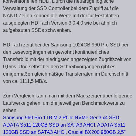
konventionellen HDD. Durch die neuartige logische
Verwaltung der SSD Controller bei dem Zugriff auf die
NAND Zellen können die Werte mit der für Festplatten
ausgelegten HD Tach Version 3.0.4.0 wie bei ähnlich
aufgebauten SSDs schwanken.
HD Tach zeigt bei der Samsung 1024GB 960 Pro SSD bei
den Lesevorgängen ein gewohnt kontinuierliches
Transferbild mit der niedrigsten angezeigten Zugriffszeit von
0,0ms. Und selbst bei den Schreibvorgängen gibt es
einigermaßen gleichmäßige Transferraten im Durchschnitt
von ca. 1111,5 MB/s.
Zum Vergleich kann man mit dem Mauszeiger über folgende
Laufwerke gehen, um die jeweiligen Benchmarkwerte zu
sehen:
Samsung 960 Pro 1TB M.2 PCIe NVMe Gen3 x4 SSD
,
ADATA S511 120GB SSD an SATA3 AHCI
,
ADATA S511
120GB SSD an SATA3 AHCI
,
Crucial BX200 960GB 2,5″