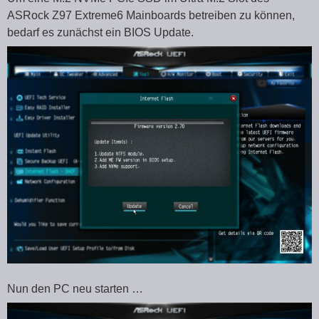
ASRock Z97 Extreme6 Mainboards betreiben zu können,
bedarf es zunächst ein BIOS Update.
Nun den PC neu starten …