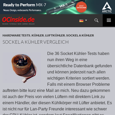
Suchen
Redaktion ocinside.de PC Hardware Portal
ZUM INHALT SPRINGEN
PRIMÄR
MENÜ
HARDWARE TESTS
,
KÜHLER
,
LUFTKÜHLER
,
SOCKEL A KÜHLER
SOCKEL A KÜHLER VERGLEICH
Die 36 Socket Kühler-Tests haben
nun ihren Weg in eine
übersichtliche Datenbank gefunden
und können jederzeit nach allen
wichtigen Kriterien sortiert werden.
Falls mit einem Browser Probleme
auftreten bitte kurz eine Mail an mich. Neu dazu gekommen
ist auch der Preis von vielen Lüftern mit direktem Link zu
einem Händler, der diesen Kühlkörper mit Lüfter anbietet. Es
ist nicht nur für Lan-Party Freunde interessant wie schwer