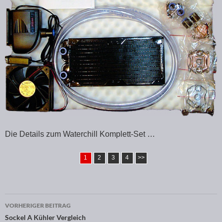
Die Details zum Waterchill Komplett-Set …
1
2
3
4
>>
VORHERIGER BEITRAG
Beitragsnavigation
Sockel A Kühler Vergleich