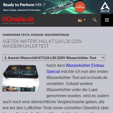
Suchen
Redaktion ocinside.de PC Hardware Portal
ZUM INHALT SPRINGEN
PRIMÄR
MENÜ
HARDWARE TESTS
,
KÜHLER
,
WASSERKÜHLER
ASETEK WATERCHILL KT12A L30 220V
WASSERKÜHLER TEST
Nach dem
Wasserkühler Einbau
Special
möchte ich nun den ersten
Wasserkühler Test auf ocinside.de
vorstellen. Sobald weitere
Wasserkühler unter die Lupe
genommen wurden, wird es zudem
auch noch eine übersichtliche Vergleichsseite geben, die
wie bei den Luftkühler Tests einen schnellen Überblick über