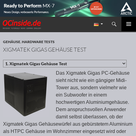
Suchen
Redaktion ocinside.de PC Hardware Portal
ZUM INHALT SPRINGEN
PRIMÄR
MENÜ
GEHÄUSE
,
HARDWARE TESTS
XIGMATEK GIGAS GEHÄUSE TEST
Das Xigmatek Gigas PC-Gehäuse
sieht nicht wie ein gängiger Midi-
Tower aus, sondern vielmehr wie
ein Subwoofer in einem
hochwertigen Aluminiumgehäuse.
Dem anspruchsvollen Anwender
damit selbst überlassen, ob der
Xigmatek Gigas Gehäusewürfel aus gebürstetem Aluminium
als HTPC Gehäuse im Wohnzimmer eingesetzt wird oder