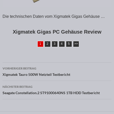
Die technischen Daten vom Xigmatek Gigas Gehäuse …
Xigmatek Gigas PC Gehäuse Review
1
2
3
4
5
>>
VORHERIGER BEITRAG
Beitragsnavigation
Xigmatek Tauro 500W Netzteil Testbericht
NÄCHSTER BEITRAG
Seagate Constellation.2 ST91000640NS 1TB HDD Testbericht