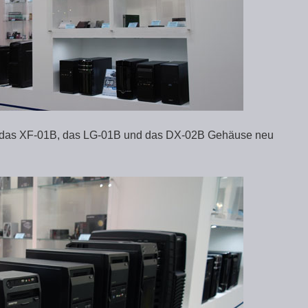
B, das XF-01B, das LG-01B und das DX-02B Gehäuse neu