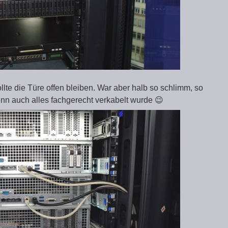
llte die Türe offen bleiben. War aber halb so schlimm, so
nn auch alles fachgerecht verkabelt wurde 😉