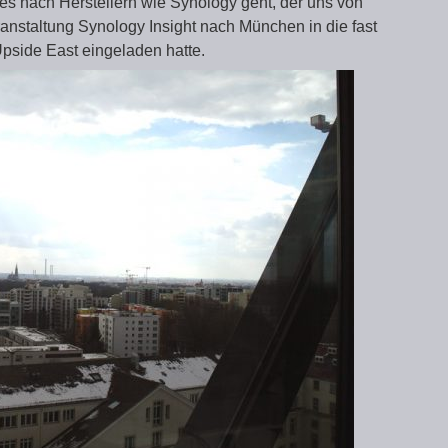
es nach Herstellern wie Synology geht, der uns von
nstaltung Synology Insight nach München in die fast
side East eingeladen hatte.