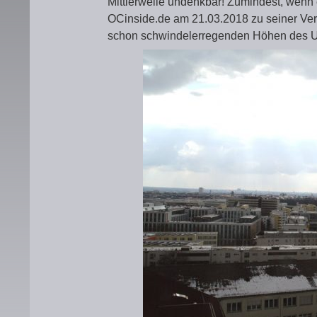
Mittlerweile undenkbar! Zumindest, wenn 
OCinside.de am 21.03.2018 zu seiner Vera
schon schwindelerregenden Höhen des Up