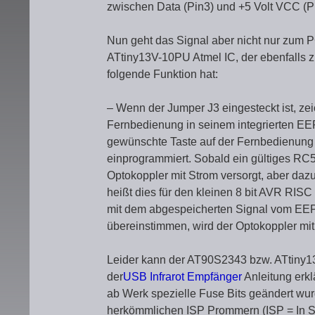
zwischen Data (Pin3) und +5 Volt VCC (Pi
Nun geht das Signal aber nicht nur zum 
ATtiny13V-10PU Atmel IC, der ebenfalls zu
folgende Funktion hat:
– Wenn der Jumper J3 eingesteckt ist, z
Fernbedienung in seinem integrierten EE
gewünschte Taste auf der Fernbedienung 
einprogrammiert. Sobald ein gültiges RC5 
Optokoppler mit Strom versorgt, aber da
heißt dies für den kleinen 8 bit AVR RISC
mit dem abgespeicherten Signal vom EE
übereinstimmen, wird der Optokoppler mit
Leider kann der AT90S2343 bzw. ATtiny13
der
USB Infrarot Empfänger
Anleitung erk
ab Werk spezielle Fuse Bits geändert wur
herkömmlichen ISP Prommern (ISP = In S