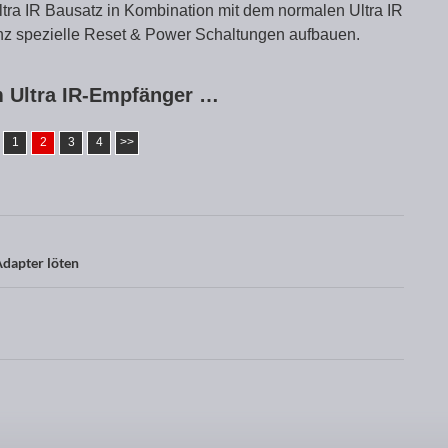
ra IR Bausatz in Kombination mit dem normalen Ultra IR
anz spezielle Reset & Power Schaltungen aufbauen.
m Ultra IR-Empfänger …
1
2
3
4
>>
dapter löten