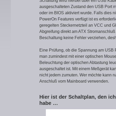
Schaltung wird hierbei über ein USB Kab
ausgeschalteten Zustand den USB Port m
oder im BIOS aktiviert wurde. Falls dies ni
PowerOn Features verfügt ist es erforder
geregelten Steckernetzteil an VCC und GN
Abgreifung direkt am ATX Stromanschluß m
Beschaltung keine Fehler verziehen, desh
Eine Prüfung, ob die Spannung am USB Po
man zumindest mit einer optischen Mouse 
Beleuchtung der optischen Abtastung leuc
ausgeschaltet ist. Mit einem Meßgerät ka
nicht jedem zumuten. Wer möchte kann na
Anschluß vom Mainboard verwenden.
Hier ist der Schaltplan, den ic
habe …