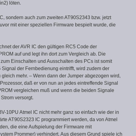
n2) löten.
PC, sondern auch zum zweiten AT90S2343 bzw. jetzt
vor mit einer speziellen Firmware bespielt wurde, die
eichnet der AVR IC den gültigen RC5 Code der
PROM auf und legt ihn dort zum Vergleich ab. Die
zum Einschalten und Ausschalten des PCs ist somit
Signal der Fernbedienung eintrifft, wird zudem der
zu gleich mehr. – Wenn dann der Jumper abgezogen wird,
 Prozessor, daß er von nun an jedes eintreffende Signal
PROM vergleichen muß und wenn die beiden Signale
 Strom versorgt.
V-10PU Atmel IC nicht mehr ganz so einfach wie der in
lärte AT90S2323 IC programmiert werden, da von Atmel
den, die eine Aufspielung der Firmware mit
ystem Prommer) verhindert. Aus diesem Grund spiele ich