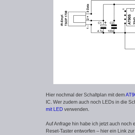
Hier nochmal der Schaltplan mit dem
AT9
IC. Wer zudem auch noch LEDs in die Sc
mit LED
verwenden.
Auf Anfrage hin habe ich jetzt auch noc
Reset-Taster entworfen – hier ein Link zu