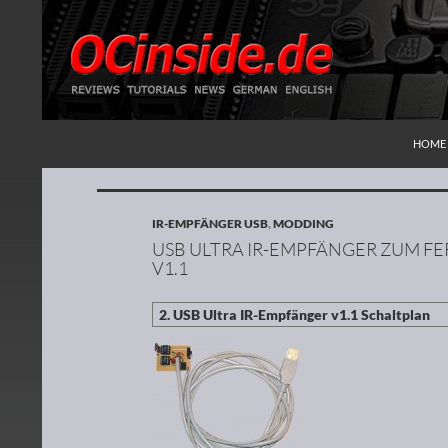
ZUM I
Suchen
Redaktion ocinside.de PC Hardware Portal
HOME
IR-EMPFÄNGER USB
,
MODDING
USB ULTRA IR-EMPFÄNGER ZUM FE
V1.1