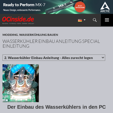
Suchen
Redaktion ocinside.de PC Hardware Portal
ZUM INHALT SPRINGEN
PRIMÄR
MENÜ
MODDING
,
WASSERKÜHLUNG BAUEN
WASSERKÜHLER EINBAU ANLEITUNG SPECIAL
EINLEITUNG
Der Einbau des Wasserkühlers in den PC