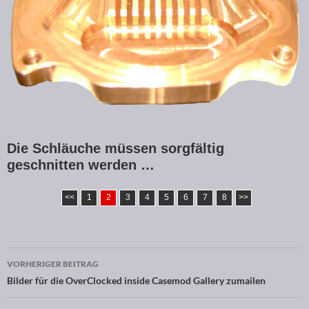
Die Schläuche müssen sorgfältig
geschnitten werden …
<<
1
2
3
4
5
6
7
8
>>
VORHERIGER BEITRAG
Beitragsnavigation
Bilder für die OverClocked inside Casemod Gallery zumailen