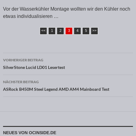
Vor der Wasserkühler Montage wollten wir den Kühler noch
etwas individualisieren …
<<
1
2
3
4
5
>>
VORHERIGER BEITRAG
Beitragsnavigation
SilverStone Lucid LD01 Lesertest
NÄCHSTER BEITRAG
ASRock B450M Steel Legend AMD AM4 Mainboard Test
NEUES VON OCINSIDE.DE