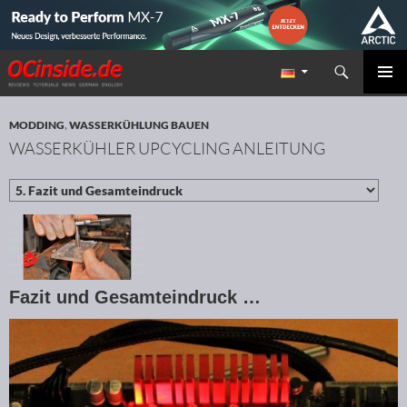
Suchen
Redaktion ocinside.de PC Hardware Portal
ZUM INHALT SPRINGEN
PRIMÄR
MENÜ
MODDING
,
WASSERKÜHLUNG BAUEN
WASSERKÜHLER UPCYCLING ANLEITUNG
Fazit und Gesamteindruck …