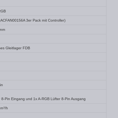
-RGB
CFAN00156A 3er Pack mit Controller)
 mm
es Gleitlager FDB
in
 8-Pin Eingang und 1x A-RGB Lüfter 8-Pin Ausgang
 m³/h