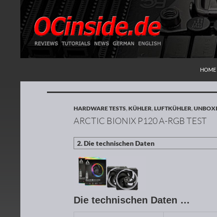
ZUM I
Suchen
Redaktion ocinside.de PC Hardware Portal
HOME
HARDWARE TESTS
,
KÜHLER
,
LUFTKÜHLER
,
UNBOXI
ARCTIC BIONIX P120 A-RGB TEST
Die technischen Daten …