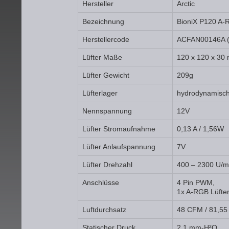
Hersteller
Arctic
Bezeichnung
BioniX P120 A
Herstellercode
ACFAN00146A (A
Lüfter Maße
120 x 120 x 30
Lüfter Gewicht
209g
Lüfterlager
hydrodynamisch
Nennspannung
12V
Lüfter Stromaufnahme
0,13 A / 1,56W
Lüfter Anlaufspannung
7V
Lüfter Drehzahl
400 – 2300 U/m
Anschlüsse
4 Pin PWM,
1x A-RGB Lüfter
Luftdurchsatz
48 CFM / 81,55
Statischer Druck
2,1 mm-H²O