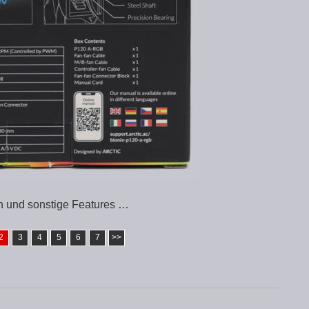
n und sonstige Features …
2
3
4
5
6
7
>>