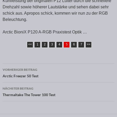
Kühlleistung der originalen P12 Lüfter durch die schnellere
Drehzahl sowie höherer Lautstärke und sehen dabei sehr
schick aus. Apropos schick, kommen wir nun zu der RGB
Beleuchtung.
Arctic BioniX P120 A-RGB Praxistest Optik …
<<
1
2
3
4
5
6
7
>>
VORHERIGER BEITRAG
Beitragsnavigation
Arctic Freezer 50 Test
NÄCHSTER BEITRAG
Thermaltake The Tower 100 Test