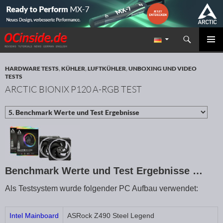
Suchen
Redaktion ocinside.de PC Hardware Portal
ZUM INHALT SPRINGEN
PRIMÄR
MENÜ
HARDWARE TESTS
,
KÜHLER
,
LUFTKÜHLER
,
UNBOXING UND VIDEO
TESTS
ARCTIC BIONIX P120 A-RGB TEST
Benchmark Werte und Test Ergebnisse …
Als Testsystem wurde folgender PC Aufbau verwendet:
Intel Mainboard
ASRock Z490 Steel Legend