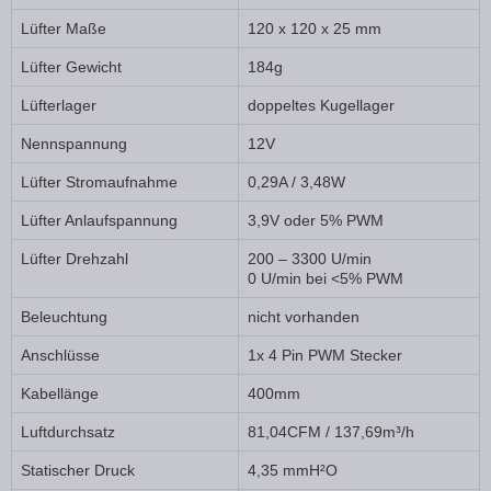
Lüfter Maße
120 x 120 x 25 mm
Lüfter Gewicht
184g
Lüfterlager
doppeltes Kugellager
Nennspannung
12V
Lüfter Stromaufnahme
0,29A / 3,48W
Lüfter Anlaufspannung
3,9V oder 5% PWM
Lüfter Drehzahl
200 – 3300 U/min
0 U/min bei <5% PWM
Beleuchtung
nicht vorhanden
Anschlüsse
1x 4 Pin PWM Stecker
Kabellänge
400mm
Luftdurchsatz
81,04CFM / 137,69m³/h
Statischer Druck
4,35 mmH²O