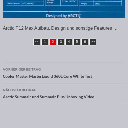
Arctic P12 Max Aufbau, Design und sonstige Features …
<<
1
2
3
4
5
6
>>
VORHERIGER BEITRAG
Beitragsnavigation
Cooler Master MasterLiquid 360L Core White Test
NÄCHSTER BEITRAG
Arctic Summair und Summair Plus Unboxing Video