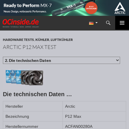
Suchen
Redaktion ocinside.de PC Hardware Portal
ZUM INHALT SPRINGEN
PRIMÄR
MENÜ
HARDWARE TESTS
,
KÜHLER
,
LUFTKÜHLER
ARCTIC P12 MAX TEST
Die technischen Daten …
Hersteller
Arctic
Bezeichnung
P12 Max
Herstellernummer
ACFAN00280A