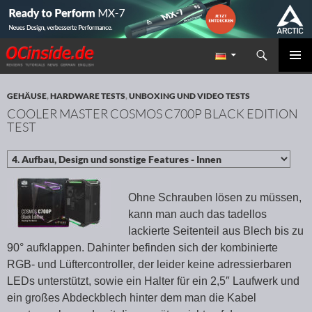
Suchen
Redaktion ocinside.de PC Hardware Portal
ZUM INHALT SPRINGEN
PRIMÄR
MENÜ
GEHÄUSE
,
HARDWARE TESTS
,
UNBOXING UND VIDEO TESTS
COOLER MASTER COSMOS C700P BLACK EDITION
TEST
Ohne Schrauben lösen zu müssen,
kann man auch das tadellos
lackierte Seitenteil aus Blech bis zu
90° aufklappen. Dahinter befinden sich der kombinierte
RGB- und Lüftercontroller, der leider keine adressierbaren
LEDs unterstützt, sowie ein Halter für ein 2,5″ Laufwerk und
ein großes Abdeckblech hinter dem man die Kabel