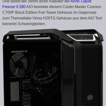
Und selbst der 38mm dicke Radiator der
Arctic Liquid
Freezer II 280
AIO bereitete diesem Cooler Master Cosmos
C700P Black Edition Full-Tower Gehäuse im Gegensatz
zum Thermaltake Versa H26TG Gehäuse aus dem AIO Test
keinerlei Schwierigkeiten.