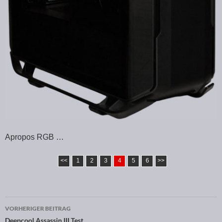
Apropos RGB …
<<
1
2
3
4
5
6
>>
VORHERIGER BEITRAG
Deepcool Assassin III Test