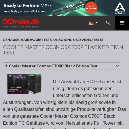
Suchen
Redaktion ocinside.de PC Hardware Portal
ZUM INHALT SPRINGEN
PRIMÄR
MENÜ
GEHÄUSE
,
HARDWARE TESTS
,
UNBOXING UND VIDEO TESTS
COOLER MASTER COSMOS C700P BLACK EDITION
TEST
Die Auswahl an PC Gehäusen ist
riesig, denn es gibt sie in den
unterschiedlichsten Größen und
Ausführungen. Von winzig klein bis riesig groß sowie in
allen Qualitätsstufen sind unzählige Produkte verfügbar. Das
von uns getestete Cooler Master Cosmos C700P Black
Edition PC Gehäuse wird vom Hersteller als Full Tower mit