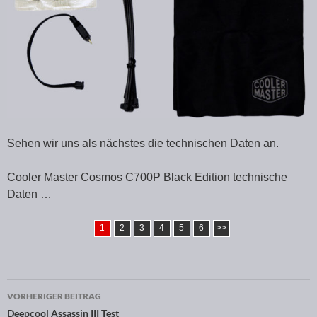
Sehen wir uns als nächstes die technischen Daten an.
Cooler Master Cosmos C700P Black Edition technische
Daten …
1
2
3
4
5
6
>>
VORHERIGER BEITRAG
Beitragsnavigation
Deepcool Assassin III Test