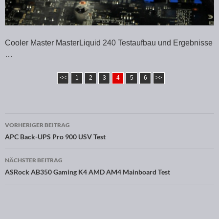
Cooler Master MasterLiquid 240 Testaufbau und Ergebnisse
…
<<
1
2
3
4
5
6
>>
VORHERIGER BEITRAG
Beitragsnavigation
APC Back-UPS Pro 900 USV Test
NÄCHSTER BEITRAG
ASRock AB350 Gaming K4 AMD AM4 Mainboard Test