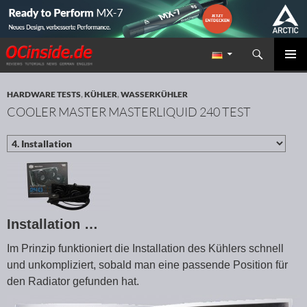
Suchen
Redaktion ocinside.de PC Hardware Portal
ZUM INHALT SPRINGEN
PRIMÄR
MENÜ
HARDWARE TESTS
,
KÜHLER
,
WASSERKÜHLER
COOLER MASTER MASTERLIQUID 240 TEST
Installation …
Im Prinzip funktioniert die Installation des Kühlers schnell
und unkompliziert, sobald man eine passende Position für
den Radiator gefunden hat.