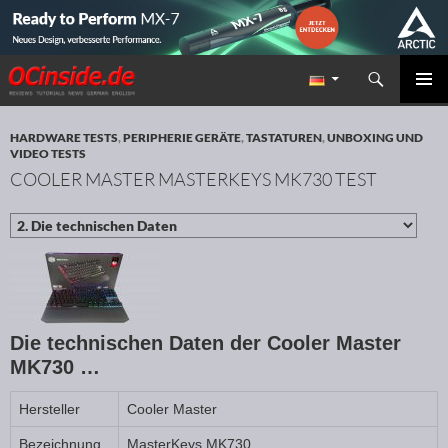
Suchen
Redaktion ocinside.de PC Hardware Portal
ZUM INHALT SPRINGEN
PRIMÄR
MENÜ
HARDWARE TESTS
,
PERIPHERIE GERÄTE
,
TASTATUREN
,
UNBOXING UND
VIDEO TESTS
COOLER MASTER MASTERKEYS MK730 TEST
Die technischen Daten der Cooler Master
MK730 …
Hersteller
Cooler Master
Bezeichnung
MasterKeys MK730