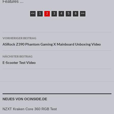
Features …
<<
1
2
3
4
5
6
>>
VORHERIGER BEITRAG
Beitragsnavigation
ASRock Z390 Phantom Gaming X Mainboard Unboxing Video
NÄCHSTER BEITRAG
E-Scooter Test Video
NEUES VON OCINSIDE.DE
NZXT Kraken Core 360 RGB Test