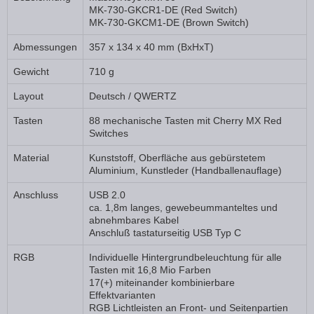
MK-730-GKCR1-DE (Red Switch)
MK-730-GKCM1-DE (Brown Switch)
Abmessungen
357 x 134 x 40 mm (BxHxT)
Gewicht
710 g
Layout
Deutsch / QWERTZ
Tasten
88 mechanische Tasten mit Cherry MX Red
Switches
Material
Kunststoff, Oberfläche aus gebürstetem
Aluminium, Kunstleder (Handballenauflage)
Anschluss
USB 2.0
ca. 1,8m langes, gewebeummanteltes und
abnehmbares Kabel
Anschluß tastaturseitig USB Typ C
RGB
Individuelle Hintergrundbeleuchtung für alle
Tasten mit 16,8 Mio Farben
17(+) miteinander kombinierbare
Effektvarianten
RGB Lichtleisten an Front- und Seitenpartien