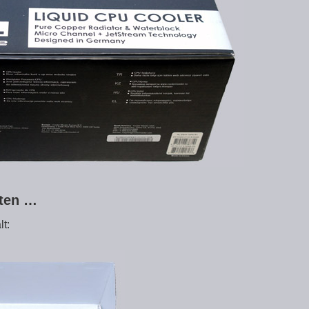
lten …
lt: