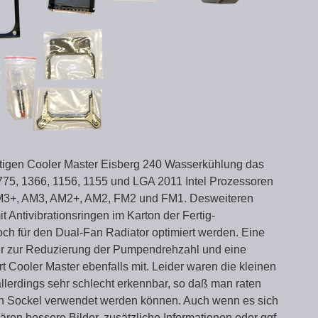
ertigen Cooler Master Eisberg 240 Wasserkühlung das
A 775, 1366, 1156, 1155 und LGA 2011 Intel Prozessoren
AM3+, AM3, AM2+, AM2, FM2 und FM1. Desweiteren
it Antivibrationsringen im Karton der Fertig-
h für den Dual-Fan Radiator optimiert werden. Eine
er zur Reduzierung der Pumpendrehzahl und eine
rt Cooler Master ebenfalls mit. Leider waren die kleinen
 allerdings sehr schlecht erkennbar, so daß man raten
n Sockel verwendet werden können. Auch wenn es sich
ären bessere Bilder, zusätzliche Informationen oder ggf.