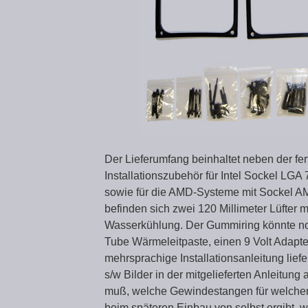
Der Lieferumfang beinhaltet neben der f
Installationszubehör für Intel Sockel LG
sowie für die AMD-Systeme mit Sockel 
befinden sich zwei 120 Millimeter Lüfter m
Wasserkühlung. Der Gummiring könnte noc
Tube Wärmeleitpaste, einen 9 Volt Adapt
mehrsprachige Installationsanleitung liefe
s/w Bilder in der mitgelieferten Anleitung
muß, welche Gewindestangen für welche
beim späteren Einbau von selbst ergibt, w