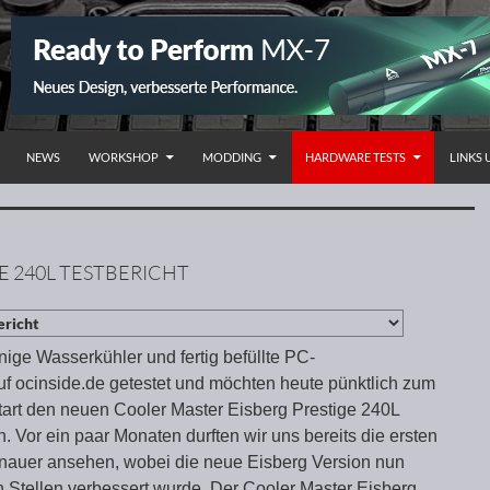
NHALT SPRINGEN
NEWS
WORKSHOP
MODDING
HARDWARE TESTS
LINKS
E 240L TESTBERICHT
nige Wasserkühler und fertig befüllte PC-
 ocinside.de getestet und möchten heute pünktlich zum
start den neuen Cooler Master Eisberg Prestige 240L
en. Vor ein paar Monaten durften wir uns bereits die ersten
nauer ansehen, wobei die neue Eisberg Version nun
 Stellen verbessert wurde. Der Cooler Master Eisberg