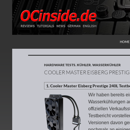
ZUM I
Suchen
Redaktion ocinside.de PC Hardware Portal
HOME
HARDWARE TESTS
,
KÜHLER
,
WASSERKÜHLER
COOLER MASTER EISBERG PRESTIG
Wir haben bereits ei
Wasserkühlungen auf
offiziellen Verkaufs
Testbericht vorstell
Versionen davon ge
nochmals an einigen