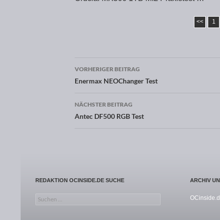
<<
1
VORHERIGER BEITRAG
Beitragsnavigation
Enermax NEOChanger Test
NÄCHSTER BEITRAG
Antec DF500 RGB Test
REDAKTION OCINSIDE.DE SUCHE
ARCHIV U
Suchen nach:
OCinside.d