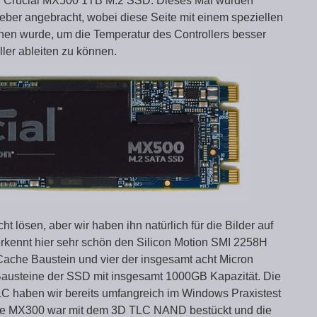
nen Crucial MX500 1TB M.2 SSD. Dieses Mal wurden
eber angebracht, wobei diese Seite mit einem speziellen
en wurde, um die Temperatur des Controllers besser
ller ableiten zu können.
 lösen, aber wir haben ihn natürlich für die Bilder auf
rkennt hier sehr schön den Silicon Motion SMI 2258H
Cache Baustein und vier der insgesamt acht Micron
steine der SSD mit insgesamt 1000GB Kapazität. Die
 haben wir bereits umfangreich im Windows Praxistest
Die MX300 war mit dem 3D TLC NAND bestückt und die