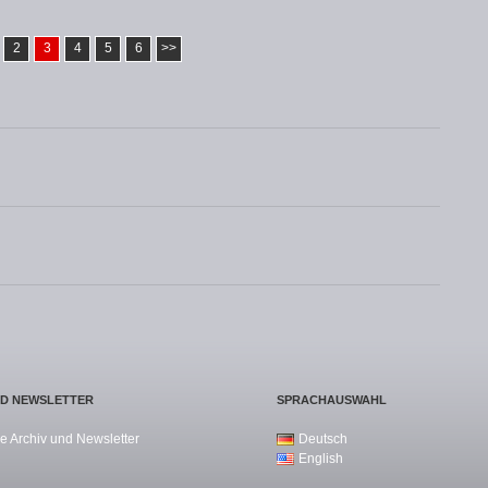
2
3
4
5
6
>>
ND NEWSLETTER
SPRACHAUSWAHL
e Archiv und Newsletter
Deutsch
English