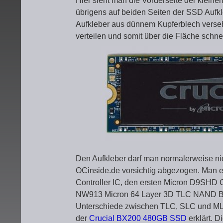
Hier sieht man die Vorderseite der klei
übrigens auf beiden Seiten der SSD Aufkl
Aufkleber aus dünnem Kupferblech verseh
verteilen und somit über die Fläche schne
Den Aufkleber darf man normalerweise nicht
OCinside.de vorsichtig abgezogen. Man e
Controller IC, den ersten Micron D9SHD 
NW913 Micron 64 Layer 3D TLC NAND Bau
Unterschiede zwischen TLC, SLC und MLC
der
Crucial BX200 480GB SSD
erklärt. 