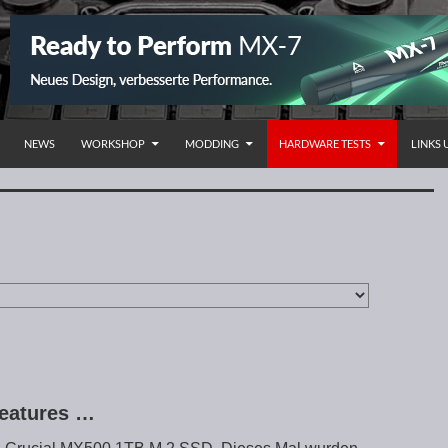
NHALT SPRINGEN
NEWS
WORKSHOP
MODDING
HARDWARE TESTS
LINKS
Features …