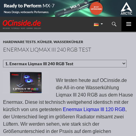
Suchen
Redaktion ocinside.de PC Hardware Portal
ZUM INHALT SPRINGEN
PRIMÄR
MENÜ
HARDWARE TESTS
,
KÜHLER
,
WASSERKÜHLER
ENERMAX LIQMAX III 240 RGB TEST
Wir testen heute auf OCinside.de
die All-in-one Wasserkühlung
Liqmax III 240 RGB aus dem Hause
Enermax. Diese ist technisch weitgehend identisch mit der
kürzlich von uns getesteten
Enermax Liqmax III 120 RGB
,
der Unterschied liegt im größeren Radiator mitsamt zwei
Lüftern. Wir werden sehen, wie stark sich der
Größenunterschied in der Praxis auf dem gleichen