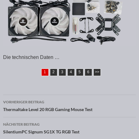
Die technischen Daten …
1
2
3
4
5
6
>>
VORHERIGER BEITRAG
Beitragsnavigation
Thermaltake Level 20 RGB Gaming Mouse Test
NÄCHSTER BEITRAG
SilentiumPC Signum SG1X TG RGB Test