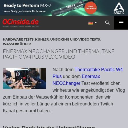
Suchen
Redaktion ocinside.de PC Hardware Portal
ZUM INHALT SPRINGEN
PRIMÄR
MENÜ
HARDWARE TESTS
,
KÜHLER
,
UNBOXING UND VIDEO TESTS
,
WASSERKÜHLER
ENERMAX NEOCHANGER UND THERMALTAKE
PACIFIC W4 PLUS VLOG VIDEO
Nach dem
Thermaltake Pacific W4
Plus
und dem
Enermax
NEOChanger
Test veröffentlichen
wir heute wie angekündigt den Vlog
zum Einbau der Wasserkühler Komponenten, den wir
kürzlich in voller Länge auf einem befreundeten Twitch
Kanal gestreamt hatten.