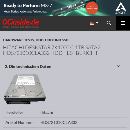
Suchen
Redaktion ocinside.de PC Hardware Portal
ZUM INHALT SPRINGEN
PRIMÄR
MENÜ
HARDWARE TESTS
,
HDD
,
HDD UND SSD
HITACHI DESKSTAR 7K1000.C 1TB SATA2
HDS721010CLA332 HDD TESTBERICHT
Hersteller
Hitachi
Artikel Nummer
HDS721010CLA332