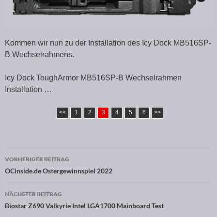
Kommen wir nun zu der Installation des Icy Dock MB516SP-
B Wechselrahmens.
Icy Dock ToughArmor MB516SP-B Wechselrahmen
Installation …
<<
1
2
3
4
5
6
>>
VORHERIGER BEITRAG
Beitragsnavigation
OCinside.de Ostergewinnspiel 2022
NÄCHSTER BEITRAG
Biostar Z690 Valkyrie Intel LGA1700 Mainboard Test