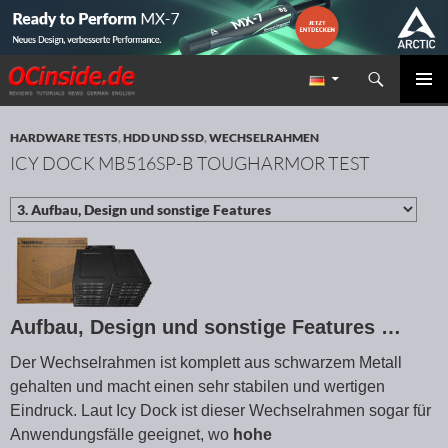
Suchen
Redaktion ocinside.de PC Hardware Portal
ZUM INHALT SPRINGEN
PRIMÄR
MENÜ
HARDWARE TESTS
,
HDD UND SSD
,
WECHSELRAHMEN
ICY DOCK MB516SP-B TOUGHARMOR TEST
Aufbau, Design und sonstige Features …
Der Wechselrahmen ist komplett aus schwarzem Metall
gehalten und macht einen sehr stabilen und wertigen
Eindruck. Laut Icy Dock ist dieser Wechselrahmen sogar für
Anwendungsfälle geeignet, wo
hohe